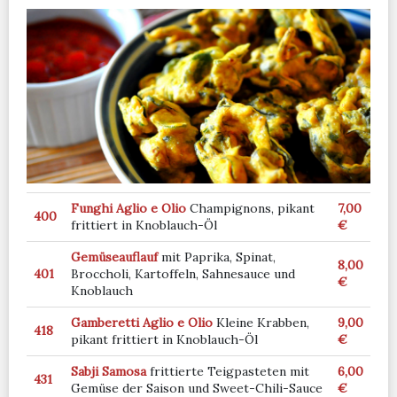
Funghi Aglio e Olio
Champignons, pikant
7,00
400
frittiert in Knoblauch-Öl
€
Gemüseauflauf
mit Paprika, Spinat,
8,00
401
Broccholi, Kartoffeln, Sahnesauce und
€
Knoblauch
Gamberetti Aglio e Olio
Kleine Krabben,
9,00
418
pikant frittiert in Knoblauch-Öl
€
Sabji Samosa
frittierte Teigpasteten mit
6,00
431
Gemüse der Saison und Sweet-Chili-Sauce
€